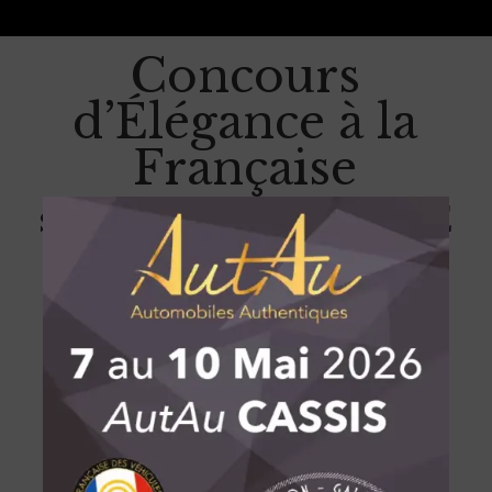
Concours
d’Élégance à la
Française
sous l’égide de la FFVE